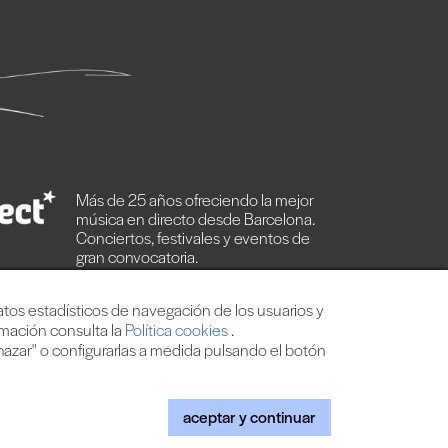
Más de 25 años ofreciendo la mejor
música en directo desde Barcelona.
Conciertos, festivales y eventos de
gran convocatoria.
datos estadísticos de navegación de los usuarios y
rmación consulta la
Política cookies
.
hazar" o configurarlas a medida pulsando el botón
ies
|
Web by internext
aceptar y continuar