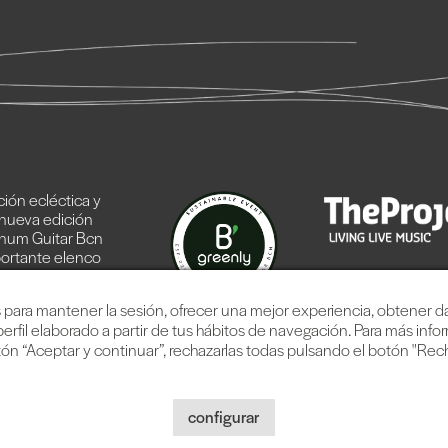
ión ecléctica y
 nueva edición
num Guitar Bcn
ortante elenco
ra línea.
os para mantener la sesión, ofrecer una mejor experiencia, obtener 
erfil elaborado a partir de tus hábitos de navegación. Para más info
ón “Aceptar y continuar”, rechazarlas todas pulsando el botón "Rec
usic Company, S.L. |
Aviso legal
|
Política privacidad
|
Política cook
configurar