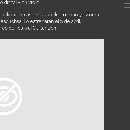
digital y en vinilo.
 tracks, además de los adelantos que ya vieron
escuchas. Lo estrenarán el 5 de abril,
co del festival Guitar Bcn.