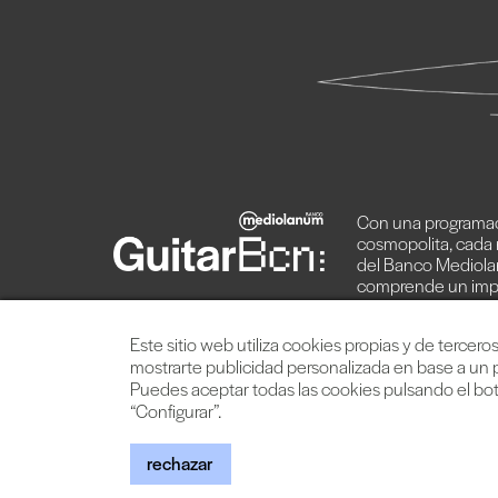
Con una programac
cosmopolita, cada
del Banco Mediola
comprende un imp
de artistas de prime
Este sitio web utiliza cookies propias y de tercer
mostrarte publicidad personalizada en base a un p
Puedes aceptar todas las cookies pulsando el bot
“Configurar”.
© 2026 TheProject M
rechazar