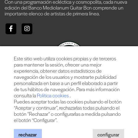
Con una programación ecléctica y cosmopolita, cada nueva
edición del Banco Mediolanum Guitar Bcn comprende un
importante elenco de artistas de primera línea.
Este sitio web utiliza cookies propias y de terceros
para mantener la sesión, ofrecer una mejor
experiencia, obtener datos estadísticos de
navegación de los usuarios y mostrarte publicidad
personalizada en base a un perfil elaborado a partir
de tus hábitos de navegación. Para más información
consulta la
Política cookies
.
Puedes aceptar todas las cookies pulsando el botón
“Aceptar y continuar”, rechazarlas todas pulsando el
botón "Rechazar" o configurarlas a medida pulsando
el botón “Configurar”.
Más de 25 años ofreciendo la mejor música en directo desde
Barcelona.
Conciertos, festivales y eventos de gran convocatoria.
rechazar
configurar