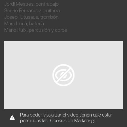
Jordi Mestres, contrabajo
Sergio Fernandez, guitarra
Josep Tutusaus, trombón
Marc Llorià, batería
Mario Ruix, percusión y coros
Para poder visualizar el vídeo tienen que estar
permitidas las "Cookies de Marketing".