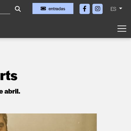
ES
entradas
rts
 abril.