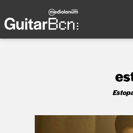
es
Estopa