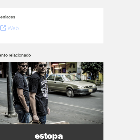
enlaces
Web
ento relacionado
estopa