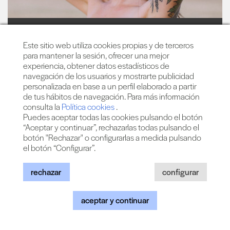
bely basarte
Este sitio web utiliza cookies propias y de terceros
para mantener la sesión, ofrecer una mejor
experiencia, obtener datos estadísticos de
navegación de los usuarios y mostrarte publicidad
personalizada en base a un perfil elaborado a partir
VIERNES, 18 DE JUNIO
de tus hábitos de navegación. Para más información
consulta la
Política cookies
.
Paral·lel 62 - Barcelona
Puedes aceptar todas las cookies pulsando el botón
Desde 20 €
“Aceptar y continuar”, rechazarlas todas pulsando el
botón "Rechazar" o configurarlas a medida pulsando
el botón “Configurar”.
rechazar
configurar
aceptar y continuar