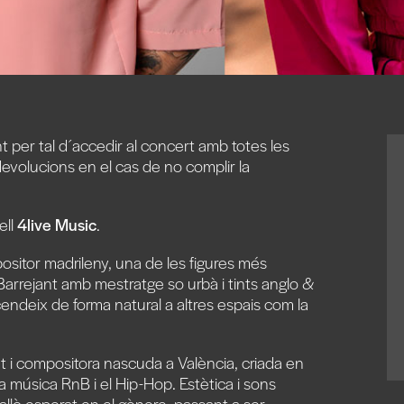
 per tal d´accedir al concert amb totes les
evolucions en el cas de no complir la
ell
4live Music
.
ositor madrileny, una de les figures més
arrejant amb mestratge so urbà i tints anglo &
nscendeix de forma natural a altres espais com la
t i compositora nascuda a València, criada en
la música RnB i el Hip-Hop. Estètica i sons
llò esperat en el gènere, passant a ser