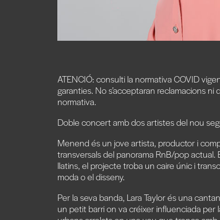
ATENCIÓ: consulti la normativa COVID vigent
garanties. No s’acceptaran reclamacions ni d
normativa.
Doble concert amb dos artistes del nou seg
Menend és un jove artista, productor i comp
transversals del panorama RnB/pop actual. B
llatins, el projecte troba un caire únic i tra
moda o el disseny.
Per la seva banda, Lara Taylor és una cantan
un petit barri on va créixer influenciada per 
urbans arrelats en una veu que trenca amb a