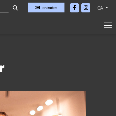
CA
entrades
r