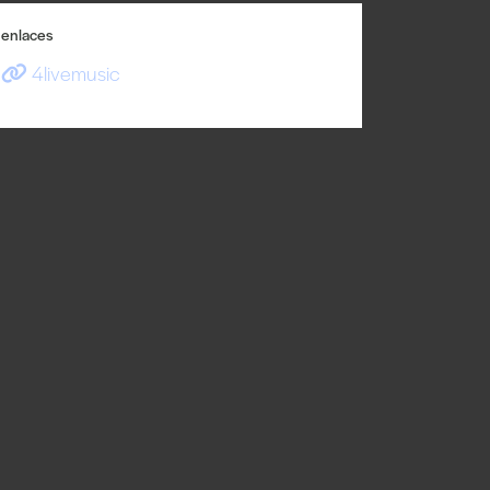
enlaces
4livemusic