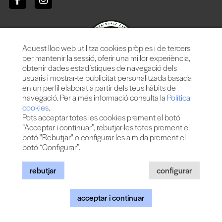
Aquest lloc web utilitza cookies pròpies i de tercers
per mantenir la sessió, oferir una millor experiència,
obtenir dades estadístiques de navegació dels
usuaris i mostrar-te publicitat personalitzada basada
en un perfil elaborat a partir dels teus hàbits de
navegació. Per a més informació consulta la
Política
cookies
.
Pots acceptar totes les cookies prement el botó
“Acceptar i continuar”, rebutjar-les totes prement el
botó "Rebutjar" o configurar-les a mida prement el
botó “Configurar”.
Més de 25 anys oferint la millor música en directe des de
Barcelona.
Concerts, festivals i esdeveniments de gran convocatòria.
rebutjar
configurar
acceptar i continuar
© 2026 TheProject Music Company, S.L. |
Avís legal
|
Política
privacitat
|
Política cookies
|
Web by internext