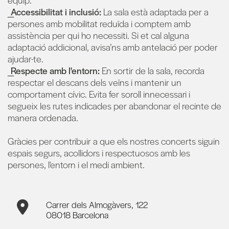
_Accessibilitat i inclusió:
La sala està adaptada per a
persones amb mobilitat reduïda i comptem amb
assistència per qui ho necessiti. Si et cal alguna
adaptació addicional, avisa’ns amb antelació per poder
ajudar-te.
_Respecte amb l'entorn:
En sortir de la sala, recorda
respectar el descans dels veïns i mantenir un
comportament cívic. Evita fer soroll innecessari i
segueix les rutes indicades per abandonar el recinte de
manera ordenada.
Gràcies per contribuir a que els nostres concerts siguin
espais segurs, acollidors i respectuosos amb les
persones, l'entorn i el medi ambient.
Carrer dels Almogàvers, 122
08018 Barcelona