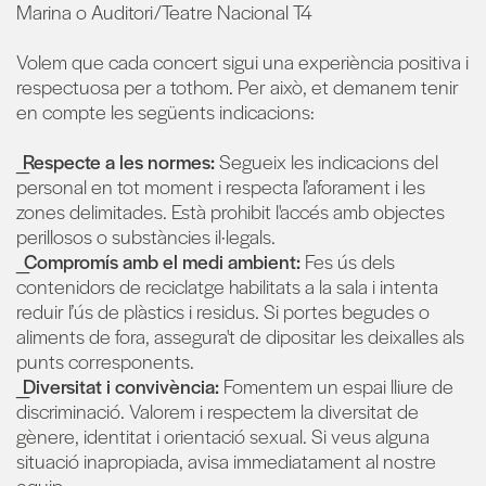
Marina o Auditori/Teatre Nacional T4
Volem que cada concert sigui una experiència positiva i
respectuosa per a tothom. Per això, et demanem tenir
en compte les següents indicacions:
_Respecte a les normes:
Segueix les indicacions del
personal en tot moment i respecta l’aforament i les
zones delimitades. Està prohibit l'accés amb objectes
perillosos o substàncies il·legals.
_Compromís amb el medi ambient:
Fes ús dels
contenidors de reciclatge habilitats a la sala i intenta
reduir l’ús de plàstics i residus. Si portes begudes o
aliments de fora, assegura't de dipositar les deixalles als
punts corresponents.
_Diversitat i convivència:
Fomentem un espai lliure de
discriminació. Valorem i respectem la diversitat de
gènere, identitat i orientació sexual. Si veus alguna
situació inapropiada, avisa immediatament al nostre
equip.