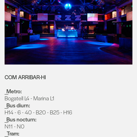
COM ARRIBAR-HI
_Metro:
Bogatell L4 - Marina L1
_Bus diurn:
H14 - 6 - 40 - B20 - B25 - H16
_Bus nocturn:
N11 - N0
_Tram: