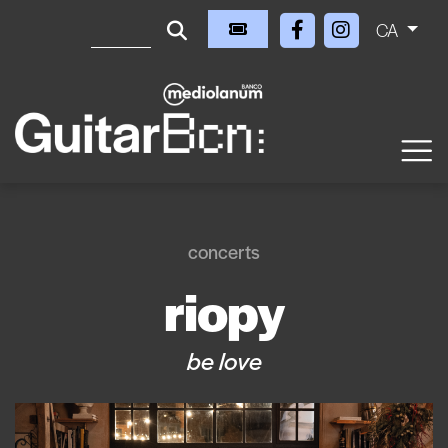
CA
concerts
riopy
be love