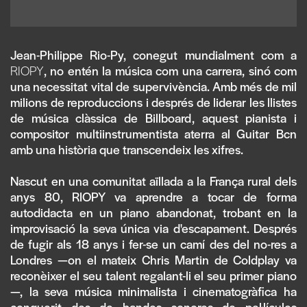
Jean-Philippe Rio-Py, conegut mundialment com a
RIOPY
, no entén la música com una carrera, sinó com
una necessitat vital de supervivència. Amb més de mil
milions de reproduccions i després de liderar les llistes
de música clàssica de Billboard, aquest pianista i
compositor multiinstrumentista aterra al Guitar Bcn
amb una història que transcendeix les xifres.
Nascut en una comunitat aïllada a la França rural dels
anys 80, RIOPY va aprendre a tocar de forma
autodidacta en un piano abandonat, trobant en la
improvisació la seva única via d'escapament. Després
de fugir als 18 anys i fer-se un camí des del no-res a
Londres —on el mateix Chris Martin de Coldplay va
reconèixer el seu talent regalant-li el seu primer piano
—, la seva música minimalista i cinematogràfica ha
conquerit des de bandes sonores de pel·lícules