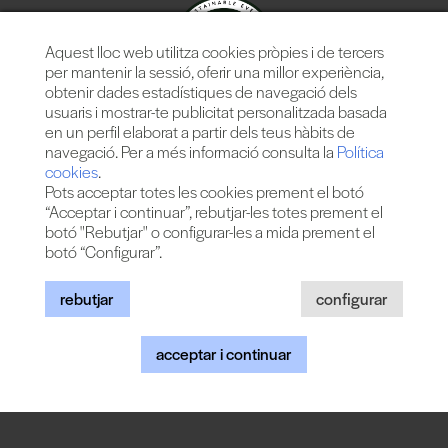
Aquest lloc web utilitza cookies pròpies i de tercers
per mantenir la sessió, oferir una millor experiència,
obtenir dades estadístiques de navegació dels
usuaris i mostrar-te publicitat personalitzada basada
en un perfil elaborat a partir dels teus hàbits de
navegació. Per a més informació consulta la
Política
cookies
.
Pots acceptar totes les cookies prement el botó
“Acceptar i continuar”, rebutjar-les totes prement el
botó "Rebutjar" o configurar-les a mida prement el
botó “Configurar”.
Més de 25 anys oferint la millor música en directe des de
Barcelona.
Concerts, festivals i esdeveniments de gran convocatòria.
rebutjar
configurar
acceptar i continuar
© 2026 TheProject Music Company, S.L. |
Avís legal
|
Política
privacitat
|
Política cookies
|
Web by internext