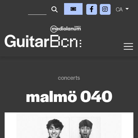
CA
concerts
malmö 040