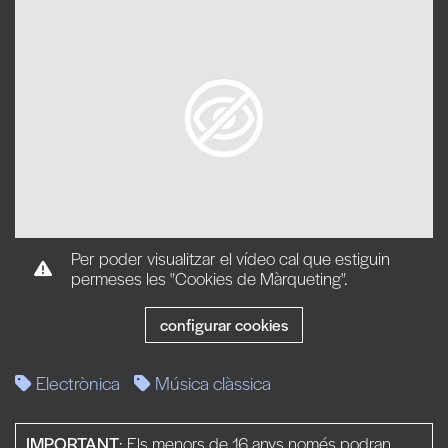
Per poder visualitzar el vídeo cal que estiguin
permeses les "Cookies de Màrqueting".
configurar cookies
Electrònica
Música clàssica
IMPORTANT
: Els menors de 16 anys només podran