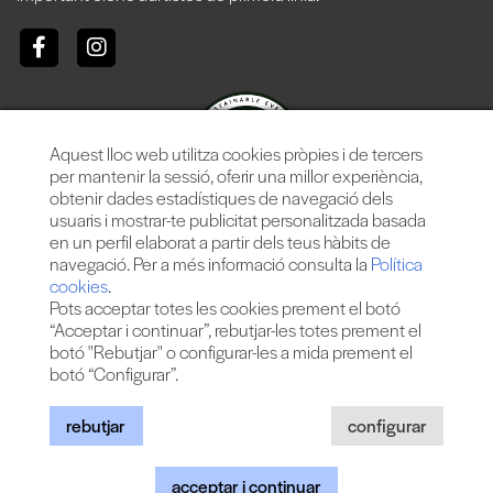
Aquest lloc web utilitza cookies pròpies i de tercers
per mantenir la sessió, oferir una millor experiència,
obtenir dades estadístiques de navegació dels
usuaris i mostrar-te publicitat personalitzada basada
en un perfil elaborat a partir dels teus hàbits de
navegació. Per a més informació consulta la
Política
cookies
.
Pots acceptar totes les cookies prement el botó
“Acceptar i continuar”, rebutjar-les totes prement el
botó "Rebutjar" o configurar-les a mida prement el
botó “Configurar”.
Més de 25 anys oferint la millor música en directe des de
Barcelona.
Concerts, festivals i esdeveniments de gran convocatòria.
rebutjar
configurar
acceptar i continuar