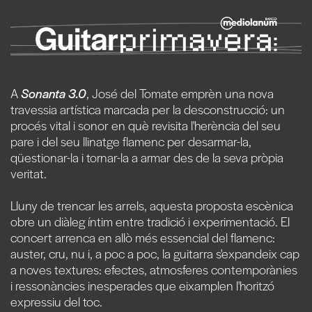
A
Sonanta 3.0
, José del Tomate emprèn una nova
travessia artística marcada per la desconstrucció: un
procés vital i sonor en què revisita l'herència del seu
pare i del seu llinatge flamenc per desarmar-la,
qüestionar-la i tornar-la a armar des de la seva pròpia
veritat.
Lluny de trencar les arrels, aquesta proposta escènica
obre un diàleg íntim entre tradició i experimentació. El
concert arrenca en allò més essencial del flamenc:
auster, cru, nu i, a poc a poc, la guitarra s'expandeix cap
a noves textures: efectes, atmosferes contemporànies
i ressonàncies inesperades que eixamplen l'horitzó
expressiu del toc.