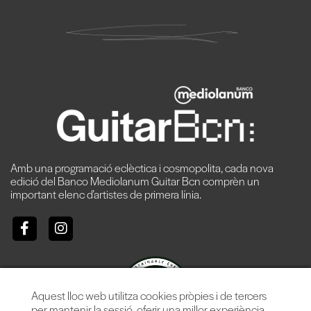
Amb una programació eclèctica i cosmopolita, cada nova
edició del Banco Mediolanum Guitar Bcn comprèn un
important elenc d’artistes de primera línia.
Aquest lloc web utilitza cookies pròpies i de tercers
per mantenir la sessió, oferir una millor experiència,