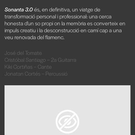
Sonanta 3.0
és, en definitiva, un viatge de
transformació personal i professional: una cerca
honesta d'un so propi on la memòria es converteix en
impuls creatiu i la desconstrucció en camí cap a una
veu renovada del flamenc.
José del Tomate
Cristóbal Santiago – 2a Guitarra
Kiki Cortiñas – Cante
Jonatan Cortés – Percussió