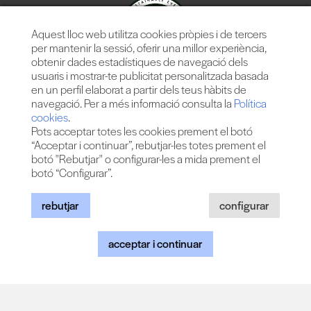
Aquest lloc web utilitza cookies pròpies i de tercers
per mantenir la sessió, oferir una millor experiència,
obtenir dades estadístiques de navegació dels
usuaris i mostrar-te publicitat personalitzada basada
en un perfil elaborat a partir dels teus hàbits de
navegació. Per a més informació consulta la
Política
cookies
.
Pots acceptar totes les cookies prement el botó
“Acceptar i continuar”, rebutjar-les totes prement el
botó "Rebutjar" o configurar-les a mida prement el
botó “Configurar”.
Més de 25 anys oferint la millor música en directe des de
Barcelona.
Concerts, festivals i esdeveniments de gran convocatòria.
rebutjar
configurar
acceptar i continuar
© 2026 TheProject Music Company, S.L. |
Avís legal
|
Política
privacitat
|
Política cookies
|
Web by internext