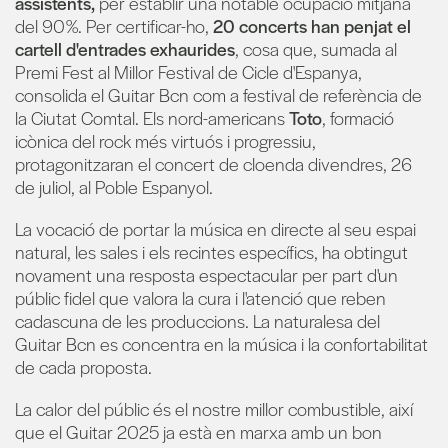
assistents,
per establir una notable ocupació mitjana
del 90%. Per certificar-ho,
20 concerts han penjat el
cartell d'entrades exhaurides
, cosa que, sumada al
Premi Fest al Millor Festival de Cicle d'Espanya,
consolida el Guitar Bcn com a festival de referència de
la Ciutat Comtal. Els nord-americans
Toto
, formació
icònica del rock més virtuós i progressiu,
protagonitzaran el concert de cloenda divendres, 26
de juliol, al Poble Espanyol.
La vocació de portar la música en directe al seu espai
natural, les sales i els recintes específics, ha obtingut
novament una resposta espectacular per part d'un
públic fidel que valora la cura i l'atenció que reben
cadascuna de les produccions. La naturalesa del
Guitar Bcn es concentra en la música i la confortabilitat
de cada proposta.
La calor del públic és el nostre millor combustible, així
que el Guitar 2025 ja està en marxa amb un bon