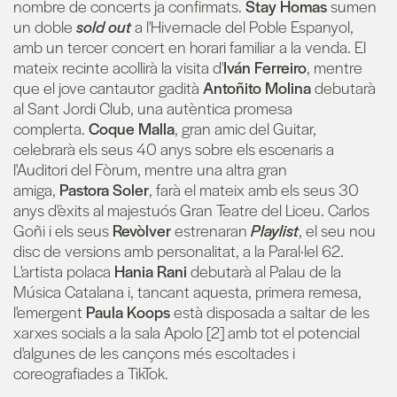
nombre de concerts ja confirmats.
Stay
Homas
sumen
un doble
sold out
a l'Hivernacle del Poble Espanyol,
amb un tercer concert en horari familiar a la venda. El
mateix recinte acollirà la visita d'
Iván
Ferreiro
, mentre
que el jove cantautor gadità
Antoñito
Molina
debutarà
al Sant Jordi Club, una autèntica promesa
complerta.
Coque
Malla
, gran amic del Guitar,
celebrarà els seus 40 anys sobre els escenaris a
l'Auditori del Fòrum, mentre una altra gran
amiga,
Pastora
Soler
, farà el mateix amb els seus 30
anys d'èxits al majestuós Gran Teatre del Liceu. Carlos
Goñi i els seus
Revòlver
estrenaran
Playlist
, el seu nou
disc de versions amb personalitat, a la Paral·lel 62.
L'artista polaca
Hania Rani
debutarà al Palau de la
Música Catalana i, tancant aquesta, primera remesa,
l'emergent
Paula
Koops
està disposada a saltar de les
xarxes socials a la sala Apolo [2] amb tot el potencial
d'algunes de les cançons més escoltades i
coreografiades a TikTok.