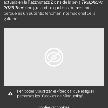
actuarà en la Razzmatazz 2 dins de la seva
Texaphonic
2026 Tour
, una gira amb la qual ens demostrarà
perquè és un autèntic fenomen internacional de la
guitarra.
Per poder visualitzar el vídeo cal que estiguin
permeses les "Cookies de Màrqueting".
configurar cookies