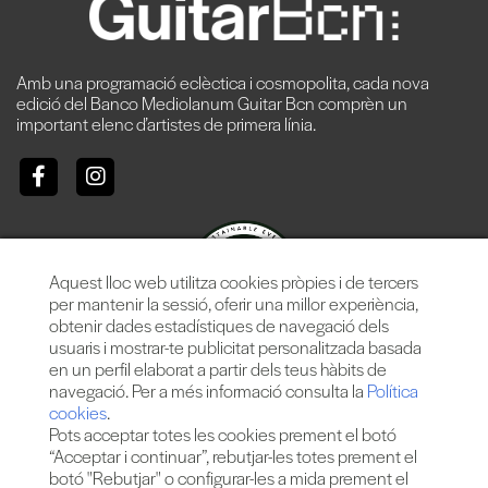
Amb una programació eclèctica i cosmopolita, cada nova
edició del Banco Mediolanum Guitar Bcn comprèn un
important elenc d’artistes de primera línia.
Aquest lloc web utilitza cookies pròpies i de tercers
per mantenir la sessió, oferir una millor experiència,
obtenir dades estadístiques de navegació dels
usuaris i mostrar-te publicitat personalitzada basada
en un perfil elaborat a partir dels teus hàbits de
navegació. Per a més informació consulta la
Política
cookies
.
Pots acceptar totes les cookies prement el botó
“Acceptar i continuar”, rebutjar-les totes prement el
botó "Rebutjar" o configurar-les a mida prement el