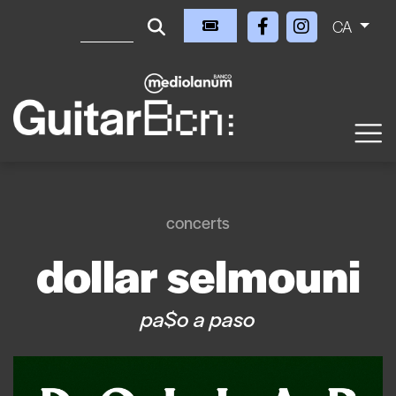
CA
concerts
dollar selmouni
pa$o a paso