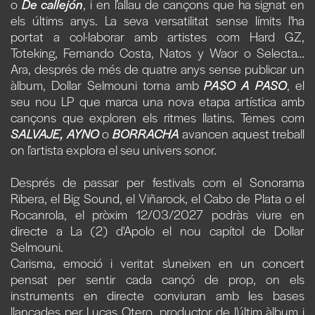
o
De callejón
, i en l’allau de cançons que ha signat en
els últims anys. La seva versatilitat sense límits l'ha
portat a col·laborar amb artistes com Hard GZ,
Toteking, Fernando Costa, Natos y Waor o Selecta…
Ara, després de més de quatre anys sense publicar un
àlbum, Dollar Selmouni torna amb
PA$O A PASO
, el
seu nou LP que marca una nova etapa artística amb
cançons que exploren els ritmes llatins. Temes com
SALVAJE, AYNO
o
BORRACHA
avancen aquest treball
on l’artista explora el seu univers sonor.
Després de passar per festivals com el Sonorama
Ribera, el Big Sound, el Viñarock, el Cabo de Plata o el
Rocanrola, el pròxim 12/03/2027 podràs viure en
directe a La (2) d'Apolo el nou capítol de Dollar
Selmouni.
Carisma, emoció i veritat s'uneixen en un concert
pensat per sentir cada cançó de prop, on els
instruments en directe conviuran amb les bases
llançades per Lucas Otero, productor de l'últim àlbum i