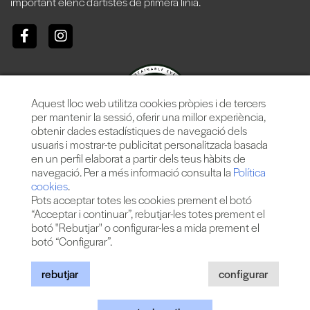
important elenc d’artistes de primera línia.
Aquest lloc web utilitza cookies pròpies i de tercers
per mantenir la sessió, oferir una millor experiència,
obtenir dades estadístiques de navegació dels
usuaris i mostrar-te publicitat personalitzada basada
en un perfil elaborat a partir dels teus hàbits de
navegació. Per a més informació consulta la
Política
cookies
.
Pots acceptar totes les cookies prement el botó
“Acceptar i continuar”, rebutjar-les totes prement el
botó "Rebutjar" o configurar-les a mida prement el
botó “Configurar”.
Més de 25 anys oferint la millor música en directe des de
Barcelona.
Concerts, festivals i esdeveniments de gran convocatòria.
rebutjar
configurar