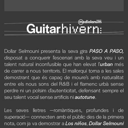
Dollar Selmouni presenta la seva gira
PA$O A PASO,
disposat a conquerir l’escenari amb la seva veu i un
talent natural inconfusible que han elevat l’
urban
més
de carrer a nous territoris. El mallorquí torna a les sales
demostrant que és capaç de moure’s amb naturalitat
entre els nous sons del R&B i el flamenc urbà sense
perdre ni un polsim d’autenticitat, defensant sempre el
seu talent vocal sense artificis ni
autotune
.
Les seves lletres —romàntiques, profundes i de
superació— connecten amb el públic des de la primera
nota, com ja va demostrar a
Los niños
,
Dollar Selmouni