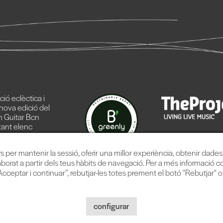
ó eclèctica i
nova edició del
 Guitar Bcn
ant elenc
 línia.
rs per mantenir la sessió, oferir una millor experiència, obtenir dade
aborat a partir dels teus hàbits de navegació. Per a més informació c
cceptar i continuar”, rebutjar-les totes prement el botó "Rebutjar" 
Music Company, S.L. |
Avís legal
|
Política privacitat
|
Política cookie
configurar