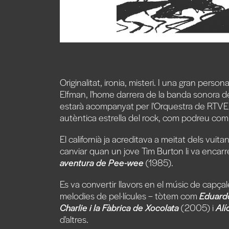
Originalitat, ironia, misteri. I una gran pers
Elfman, l'home darrera de la banda sonora de
estarà acompanyat per l'Orquestra de RTVE
autèntica estrella del rock, com podreu com
El californià ja acreditava a meitat dels vui
canviar quan un jove Tim Burton li va encar
aventura de Pee-wee
(1985).
Es va convertir llavors en el músic de capçal
melodies de pel·lícules – tòtem com
Eduardo
Charlie i la Fàbrica de Xocolata
(2005) i
Alíc
d'altres.