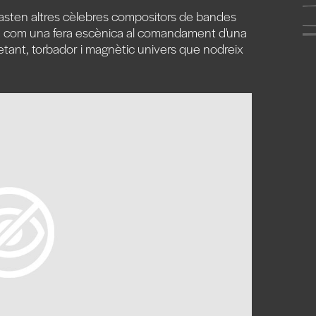
gasten altres cèlebres compositors de bandes
e com una fera escènica al comandament d'una
tant, torbador i magnètic univers que nodreix