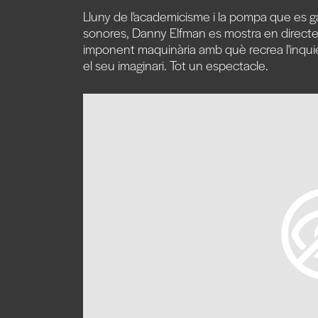
Lluny de l'academicisme i la pompa que es 
sonores, Danny Elfman es mostra en direct
imponent maquinària amb què recrea l'inquie
el seu imaginari. Tot un espectacle.