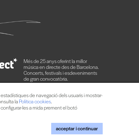
Més de 25 anys oferint la millor
música en directe des de Barcelona.
Concerts, festivals i esdeveniments
de gran convocatòria.
s estadístiques de navegació dels usuaris i mostrar-
onsulta la
Política cookies
.
o configurar-les a mida prement el botó
s
|
Web by internext
acceptar i continuar