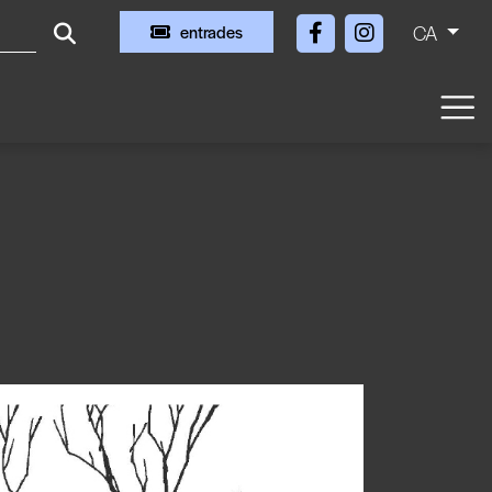
CA
entrades