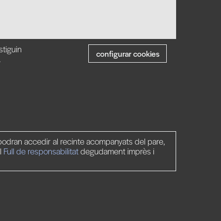
stiguin
configurar cookies
.
odran accedir al recinte acompanyats del pare,
l
Full de responsabilitat
degudament imprès i