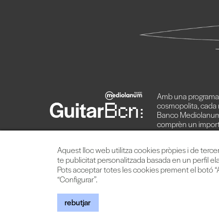
Amb una programaci
cosmopolita, cada 
Banco Mediolanum
comprèn un import
d’artistes de primera
Aquest lloc web utilitza cookies pròpies i de terce
te publicitat personalitzada basada en un perfil el
Pots acceptar totes les cookies prement el botó “A
“Configurar”.
© 2026 TheProject 
rebutjar