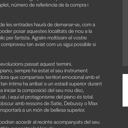
let, número de referència de la compra
i
 de les entrades haurà de demanar-se, com a
e poder posar aquestes localitats
de nou a la
lic
per l’artista.
Agraïm moltíssim
el vostre
e
comproveu tan aviat com us sigui possible si
devolucions
passat aquest termini.
piano, sempre ha estat el seu instrument
dora que comparteix territori emocional amb el
 tan íntima ha arribat a un estadi superior durant
 iniciar la composició del seu nou disc,
al-, i aquí el protagonisme del piano és total.
arobscur amb ressons de Satie, Debussy o Max
ransportarà a un món de bellesa superior.
odran accedir al recinte acompanyats del seu