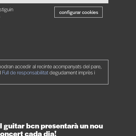
stiguin
configurar cookies
.
odran accedir al recinte acompanyats del pare,
l
Full de responsabilitat
degudament imprès i
l guitar bcn presentarà un nou
oncert cada dia!