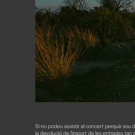
Si no podeu assistir al concert perquè sou 
la devolució de l’import de les entrades
tan a