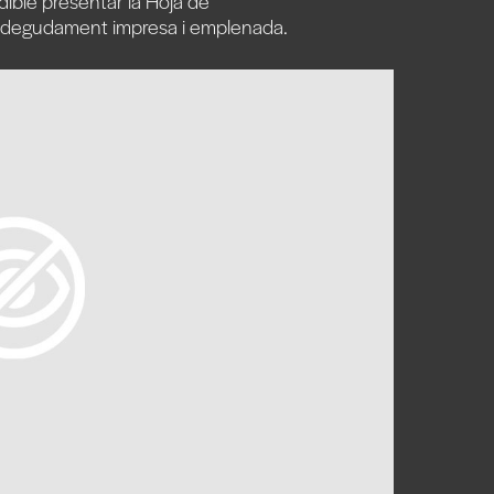
ndible presentar la Hoja de
) degudament impresa i emplenada.