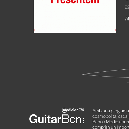
2
A
Amb una programaci
cosmopolita, cada 
Banco Mediolanum
comprèn un import