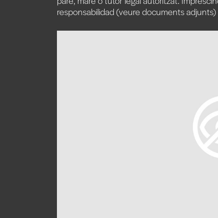
pare, mare o tutor legal autoritzat. Impresci
responsabilidad (veure documents adjunts