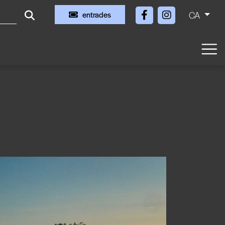
CA
entrades