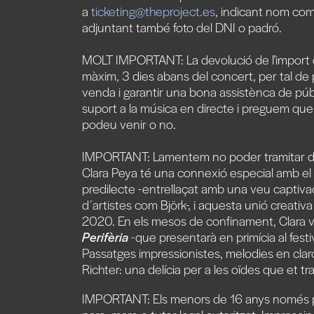
a
ticketing@theproject.es
, indicant
nom comp
adjuntant també
foto del DNI o padró
.
MOLT IMPORTANT:
La devolució de l’import
màxim,
3 dies abans del concert
, per tal d
venda
i garantir una
bona assistènca de púb
suport a la música en directe i preguem qu
podeu venir o no
.
IMPORTANT:
Lamentem
no poder tramitar 
Clara Peya té una connexió especial amb el 
predilecte -entrellaçat amb una veu captiva
d´artistes com Björk-, i aquesta unió creativa
2020. En els mesos de confinament, Clara va
Perifèria
-que presentarà en primícia al festiv
Passatges impressionistes, melodies en cl
Richter: una delícia per a les oïdes que et t
IMPORTANT: Els menors de 16 anys només p