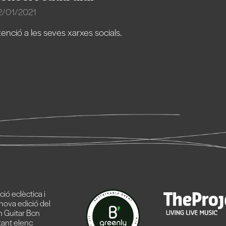
2/01/2021
tenció a les seves xarxes socials.
ó eclèctica i
nova edició del
 Guitar Bcn
ant elenc