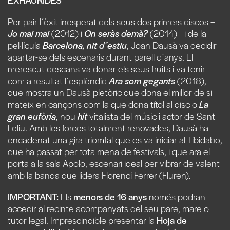
Per pair l´èxit inesperat dels seus dos primers discos –
Jo mai mai
(2012) i
On seràs demà?
(2014)– i de la
pel·lícula
Barcelona, nit d´estiu
, Joan Dausà va decidir
apartar-se dels escenaris durant parell d´anys. El
merescut descans va donar els seus fruits i va tenir
com a resultat l´esplèndid
Ara som gegants
(2018),
que mostra un Dausà pletòric que dona el millor de si
mateix en cançons com la que dona títol al disc o
La
gran eufòria
, nou
hit
vitalista del músic i actor de Sant
Feliu. Amb les forces totalment renovades, Dausà ha
encadenat una gira triomfal que es va iniciar al Tibidabo,
que ha passat per tota mena de festivals, i que ara el
porta a la sala Apolo, escenari ideal per vibrar de valent
amb la banda que lidera Florenci Ferrer (Fluren).
IMPORTANT:
Els
menors de 16 anys
només podran
accedir al recinte acompanyats del seu pare, mare o
tutor legal. Imprescindible presentar la
Hoja de