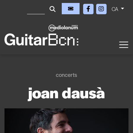
CA
concerts
joan dausà