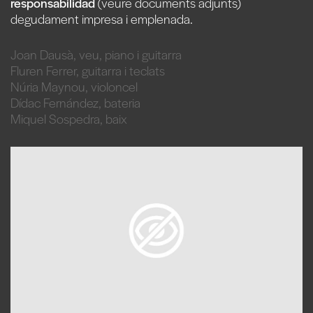
responsabilidad
(veure documents adjunts)
degudament impresa i emplenada.
Joan Dausà, veu, piano i guitarra
Fluren Ferrer, guitarra i teclats
Núria Maynou, violoncel
Dídac Fernández, bateria
Miquel Sospedra, baix