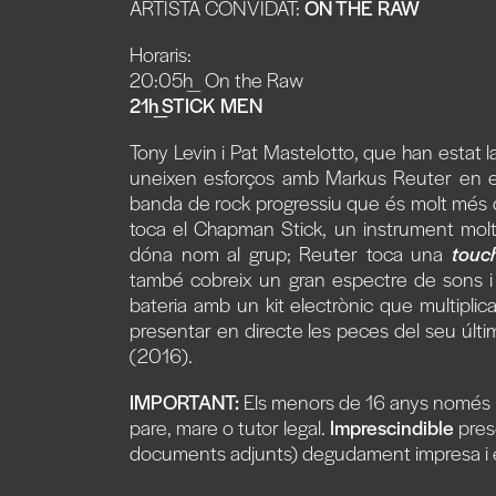
ARTISTA CONVIDAT:
ON THE RAW
Horaris:
20:05h_ On the Raw
21h_STICK MEN
Tony Levin i Pat Mastelotto, que han estat 
uneixen esforços amb Markus Reuter en el
banda de rock progressiu que és molt més
toca el Chapman Stick, un instrument molt
dóna nom al grup; Reuter toca una
touc
també cobreix un gran espectre de sons i 
bateria amb un kit electrònic que multipli
presentar en directe les peces del seu últi
(2016).
IMPORTANT:
Els menors de 16 anys només p
pare, mare o tutor legal.
Imprescindible
pres
documents adjunts) degudament impresa i