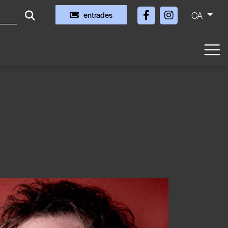
CA
entrades