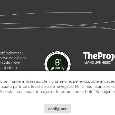
ó eclèctica i
nova edició del
 Guitar Bcn
ant elenc
 línia.
rs per mantenir la sessió, oferir una millor experiència, obtenir dade
aborat a partir dels teus hàbits de navegació. Per a més informació c
cceptar i continuar”, rebutjar-les totes prement el botó "Rebutjar" 
Music Company, S.L. |
Avís legal
|
Política privacitat
|
Política cookie
configurar