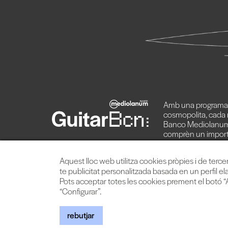
Amb una programaci
cosmopolita, cada 
Banco Mediolanum
comprèn un import
d’artistes de primera
Aquest lloc web utilitza cookies pròpies i de terce
te publicitat personalitzada basada en un perfil el
Pots acceptar totes les cookies prement el botó “A
“Configurar”.
© 2026 TheProject 
rebutjar