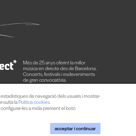
Més de 25 anys oferint la millor
música en directe des de Barcelona.
Concerts, festivals i esdeveniments
de gran convocatòria.
s estadístiques de navegació dels usuaris i mostrar-
onsulta la
Política cookies
.
o configurar-les a mida prement el botó
s
|
Web by internext
acceptar i continuar