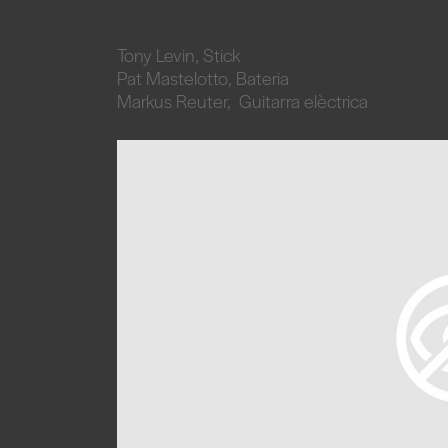
Tony Levin, Stick
Pat Mastelotto, Bateria
Markus Reuter, Guitarra elèctrica