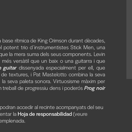
la base rítmica de King Crimson durant dècades,
 potent trio d´instrumentistes Stick Men, una
 que la mera suma dels seus components. Levin
 més versàtil que un baix o una guitarra i que
h guitar
dissenyada especialment per ell, que
de textures, i Pat Mastelotto combina la seva
ca la seva paleta sonora. Virtuosisme màxim per
m treball de progressiu dens i poderós
Prog noir
odran accedir al recinte acompanyats del seu
entar la
Hoja de responsabilidad
(veure
 emplenada.