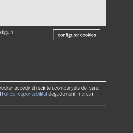
stiguin
configurar cookies
.
odran accedir al recinte acompanyats del pare,
l
Full de responsabilitat
degudament imprès i