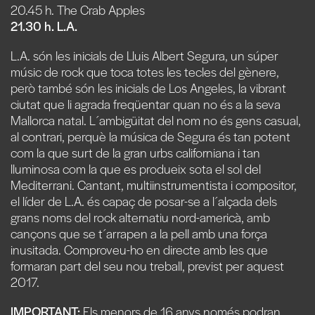
20.45 h. The Crab Apples
21.30 h. L.A.
L.A. són les inicials de Lluis Albert Segura, un súper
músic de rock que toca totes les tecles del gènere,
però també són les inicials de Los Angeles, la vibrant
ciutat que li agrada freqüentar quan no és a la seva
Mallorca natal. L´ambigüitat del nom no és gens casual,
al contrari, perquè la música de Segura és tan potent
com la que surt de la gran urbs californiana i tan
lluminosa com la que es produeix sota el sol del
Mediterrani. Cantant, multiinstrumentista i compositor,
el líder de L.A. és capaç de posar-se a l´alçada dels
grans noms del rock alternatiu nord-americà, amb
cançons que se t´arrapen a la pell amb una força
inusitada. Comproveu-ho en directe amb les que
formaran part del seu nou treball, previst per aquest
2017.
IMPORTANT:
Els menors de 16 anys només podran