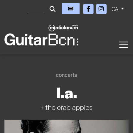
CA
concerts
l.a.
+ the crab apples