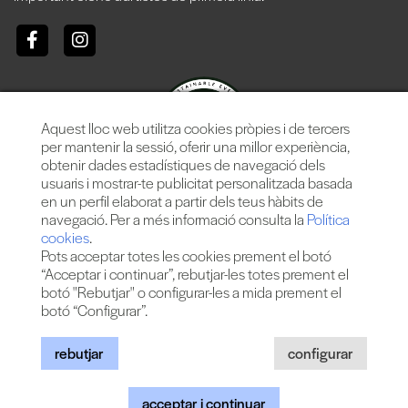
Aquest lloc web utilitza cookies pròpies i de tercers
per mantenir la sessió, oferir una millor experiència,
obtenir dades estadístiques de navegació dels
usuaris i mostrar-te publicitat personalitzada basada
en un perfil elaborat a partir dels teus hàbits de
navegació. Per a més informació consulta la
Política
cookies
.
Pots acceptar totes les cookies prement el botó
“Acceptar i continuar”, rebutjar-les totes prement el
botó "Rebutjar" o configurar-les a mida prement el
botó “Configurar”.
Més de 25 anys oferint la millor música en directe des de
Barcelona.
Concerts, festivals i esdeveniments de gran convocatòria.
rebutjar
configurar
acceptar i continuar