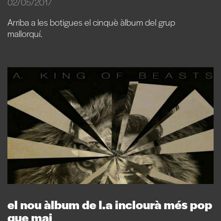
02/05/2017
Arriba a les botigues el cinquè àlbum del grup
mallorquí.
el nou àlbum de l.a inclourà més pop
que mai