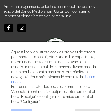
Amb una programació eclèctica i cosmopolita, cada nova
edició del Banco Mediolanum Guitar Bcn comprèn un
important elenc d’artistes de primera línia.
Aquest lloc web utilitza cookies pròpies i de tercers
per mantenir la sessió, oferir una millor experiència,
obtenir dades estadístiques de navegació dels
usuaris i mostrar-te publicitat personalitzada basada
en un perfil elaborat a partir dels teus hàbits de
navegació. Per a més informació consulta la
Política
cookies
.
Pots acceptar totes les cookies prement el botó
“Acceptar i continuar”, rebutjar-les totes prement el
botó "Rebutjar" o configurar-les a mida prement el
botó “Configurar”.
Més de 25 anys oferint la millor música en directe des de
Barcelona.
Concerts, festivals i esdeveniments de gran convocatòria.