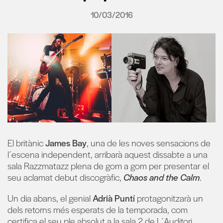
10/03/2016
El britànic
James
Bay
, una de les noves sensacions de
l´escena independent, arribarà aquest dissabte a una
sala Razzmatazz plena de gom a gom per presentar el
seu aclamat debut discogràfic,
Chaos and the Calm
.
Un dia abans, el genial
Adrià Puntí
protagonitzarà un
dels retorns més esperats de la temporada, com
certifica el seu ple absolut a la sala 2 de L´Auditori.