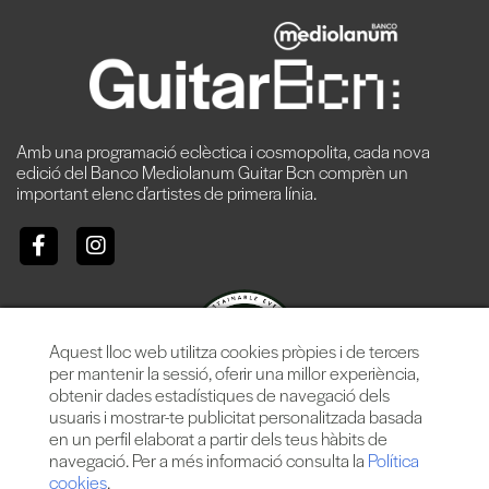
Amb una programació eclèctica i cosmopolita, cada nova
edició del Banco Mediolanum Guitar Bcn comprèn un
important elenc d’artistes de primera línia.
Aquest lloc web utilitza cookies pròpies i de tercers
per mantenir la sessió, oferir una millor experiència,
obtenir dades estadístiques de navegació dels
usuaris i mostrar-te publicitat personalitzada basada
en un perfil elaborat a partir dels teus hàbits de
navegació. Per a més informació consulta la
Política
cookies
.